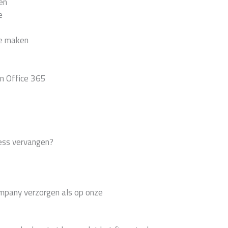
en
e
ne maken
in Office 365
ess vervangen?
ompany verzorgen als op onze