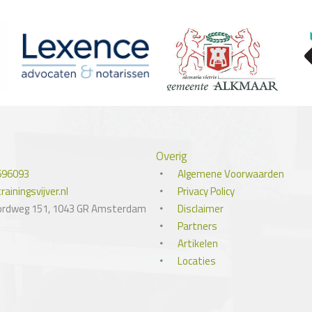
Overig
696093
Algemene Voorwaarden
ainingsvijver.nl
Privacy Policy
ordweg 151, 1043 GR Amsterdam
Disclaimer
Partners
Artikelen
Locaties