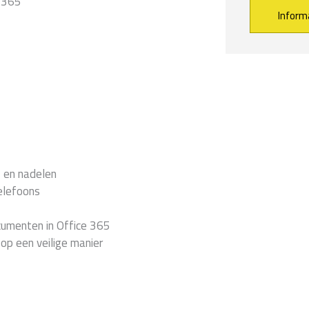
 365
Alternative:
- en nadelen
elefoons
cumenten in Office 365
op een veilige manier