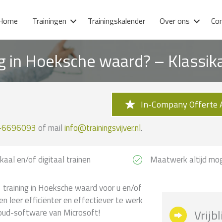
Home
Trainingen
Trainingskalender
Over ons
Co
ng in Hoeksche waard? – Klassi
In-Company Offerte 
-6696093
of mail
info@trainingsvijver.nl
.
kaal en/of digitaal trainen
Maatwerk altijd mog
 training in Hoeksche waard voor u en/of
en leer efficiënter en effectiever te werk
loud-software van Microsoft!
Vrijb