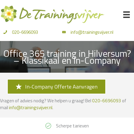
Ga
naar
de
inhoud
020-6696093
info@trainingsvijver.nl
Office 365 training in Hilversum?
– Klassikaal en In-Company
In-Company Offerte Aanvragen
Vragen of advies nodig? We helpen u graag! Bel
020-6696093
of
mail
info@trainingsvijver.nl
.
Scherpe tarieven