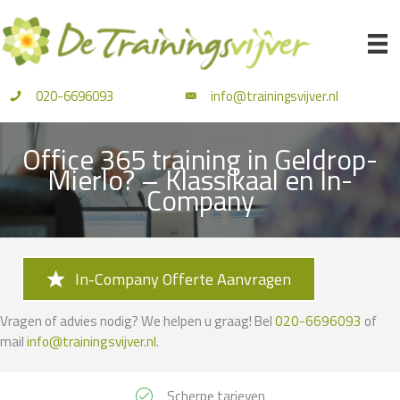
Ga
naar
de
inhoud
020-6696093
info@trainingsvijver.nl
Office 365 training in Geldrop-
Mierlo? – Klassikaal en In-
Company
In-Company Offerte Aanvragen
Vragen of advies nodig? We helpen u graag! Bel
020-6696093
of
mail
info@trainingsvijver.nl
.
Scherpe tarieven