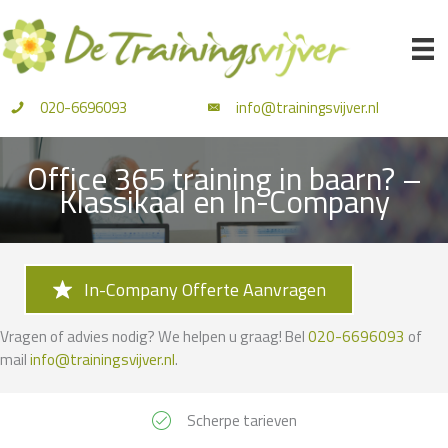
Ga
naar
de
inhoud
020-6696093
info@trainingsvijver.nl
Office 365 training in baarn? –
Klassikaal en In-Company
In-Company Offerte Aanvragen
Vragen of advies nodig? We helpen u graag! Bel
020-6696093
of
mail
info@trainingsvijver.nl
.
Scherpe tarieven