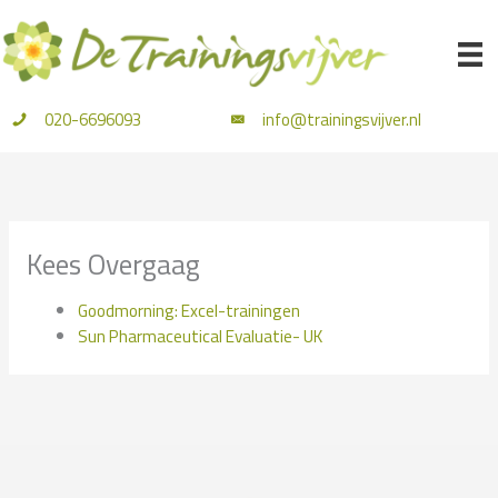
Ga
naar
de
inhoud
020-6696093
info@trainingsvijver.nl
Kees Overgaag
Goodmorning: Excel-trainingen
Sun Pharmaceutical Evaluatie- UK