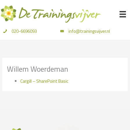
Ga
naar
de
inhoud
020-6696093
info@trainingsvijver.nl
Willem Woerdeman
Cargill – SharePoint Basic